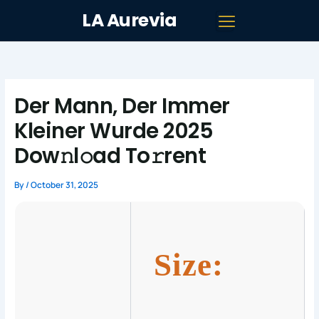
Skip
LA Aurevia
to
content
Der Mann, Der Immer
Kleiner Wurde 2025
Dow𝚗l𝚘ad To𝚛rent
By
/
October 31, 2025
Size: