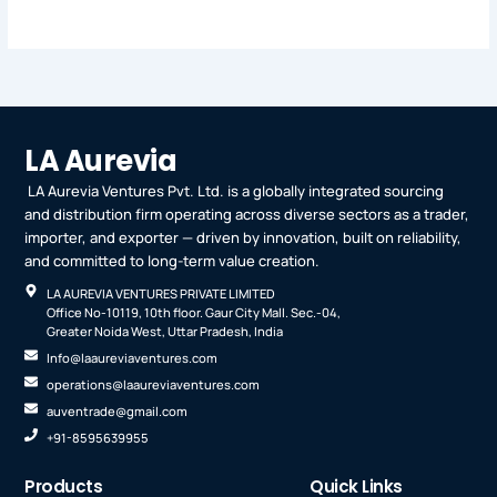
LA Aurevia
LA Aurevia Ventures Pvt. Ltd. is a globally integrated sourcing
and distribution firm operating across diverse sectors as a trader,
importer, and exporter — driven by innovation, built on reliability,
and committed to long-term value creation.
LA AUREVIA VENTURES PRIVATE LIMITED
Office No-10119, 10th floor. Gaur City Mall. Sec.-04,
Greater Noida West, Uttar Pradesh, India
Info@laaureviaventures.com
operations@laaureviaventures.com
auventrade@gmail.com
+91-8595639955
Products
Quick Links